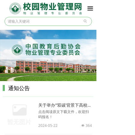
首页
끀
协会之窗
ꄙ
通知公告
协会要闻
会刊浏览
咨询答疑
通知公告
联系我们
关于举办“‘双碳’背景下高校绿化管理与园林景观维护高级研修班”的通知
点击阅读原文下载文件，欢迎扫
码报名！
2024-05-22
364
넶