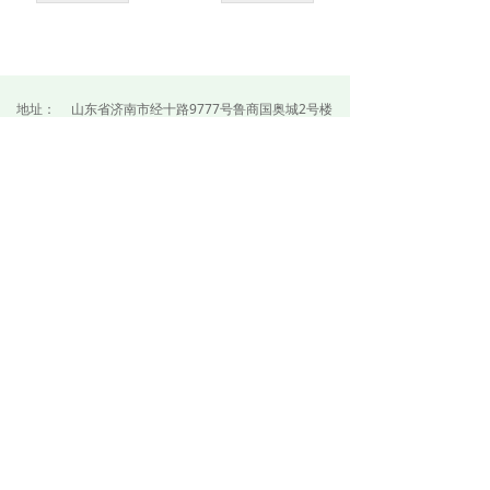
地址：
山东省济南市经十路9777号鲁商国奥城2号楼
11层
邮箱：
wzh20131110@163.com
电话：
0531—88903731
QQ群：
344133098
版权所有 ©
山东明德物业管理集团有限公司
鲁ICP备07017657号-2
鲁公网安备37010202000489号
本网站由阿里云提供云计算及安全服务